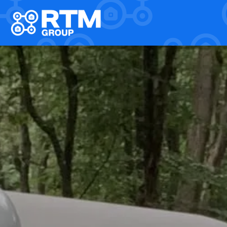
Home
Dienstleistungen
/
Karriere
Technik & Planung
Glasfaser- und Einblastechnik
Projekt- und Baumanagement
Förderprojekte
FTTH Projekt
Back Bone FTTx
Unternehmen
RTM Netz
RTM Welding
RTM Drilling
RTM Highspeed bau
Karriere
Über uns
Kontakt
NL
DE
EN