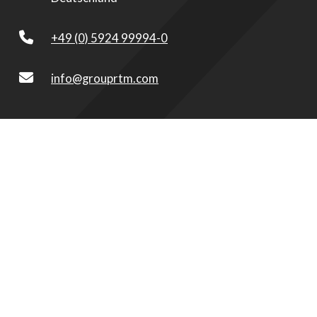
+49 (0) 5924 99994-0
info@grouprtm.com
Bentheimerstraat 60
7587 NJ De Lutte
Niederlande
+31 (0) 8807 06050