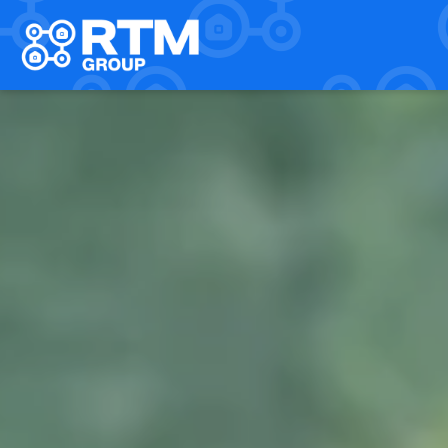
Home
Dienstleistungen
/
Dienstleistungen
/
Technik & Planung
Technik & Planung
Glasfaser- und Einblastechnik
Projekt- und Baumanagement
Förderprojekte
FTTH Projekt
Back Bone FTTx
Unternehmen
RTM Netz
RTM Welding
RTM Drilling
RTM Highspeed bau
Karriere
Über uns
Kontakt
NL
DE
EN