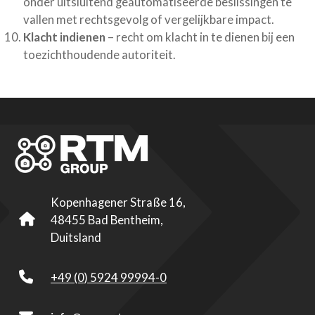
onder uitsluitend geautomatiseerde beslissingen te
vallen met rechtsgevolg of vergelijkbare impact.
Klacht indienen
– recht om klacht in te dienen bij een
toezichthoudende autoriteit.
Kopenhagener Straße 16,
48455 Bad Bentheim,
Duitsland
+49 (0) 5924 99994-0