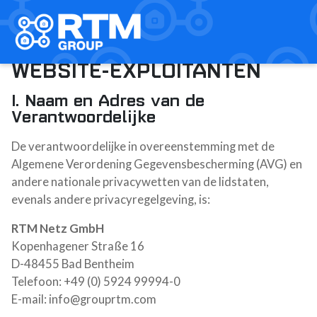
Home
Diensten
/
privacyverklaring
Techniek & Planning
Glasvezel & Inblaastechniek
PRIVACYVERKLARING VOOR
Project- en Bouwmanagement
WEBSITE-EXPLOITANTEN
Subsidieprojecten
FTTH Projecten
I. Naam en Adres van de
Back Bone FTTx
Verantwoordelijke
Bedrijf
De verantwoordelijke in overeenstemming met de
RTM Netz
Algemene Verordening Gegevensbescherming (AVG) en
RTM Welding
andere nationale privacywetten van de lidstaten,
RTM Drilling
evenals andere privacyregelgeving, is:
RTM Highspeed bau
Vacatures
RTM Netz GmbH
Kunststof lasser (m/v/x)
Kopenhagener Straße 16
Functioneel Beheerder AFAS
D-48455 Bad Bentheim
Over ons
Telefoon: +49 (0) 5924 99994-0
Contact
E-mail: info@grouprtm.com
NL